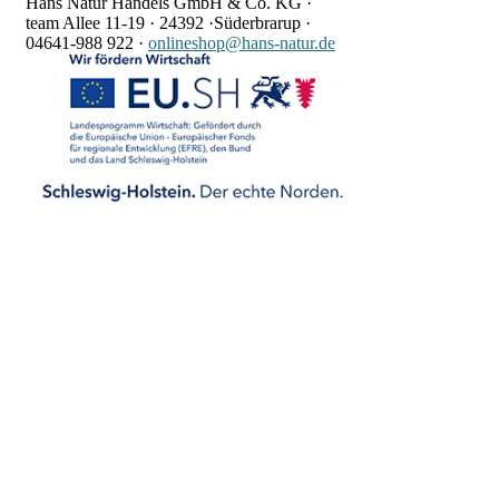
Hans Natur Handels GmbH & Co. KG ·
team Allee 11-19 ·
24392 ·
Süderbrarup ·
04641-988 922
·
onlineshop@hans-natur.de