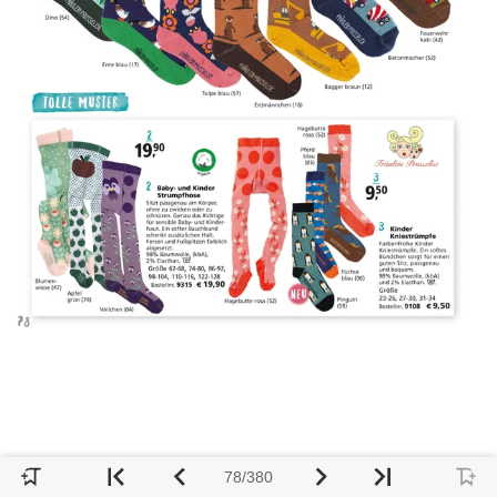
78/380