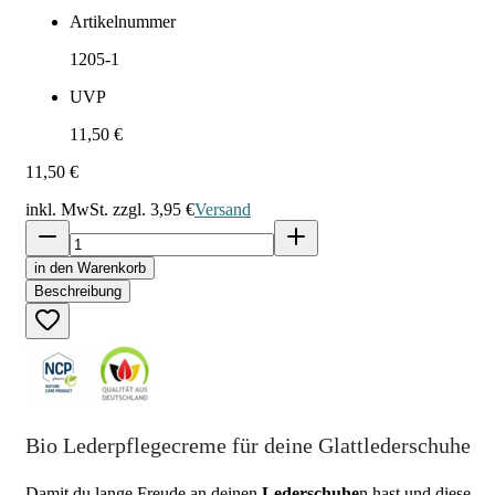
Artikelnummer
1205-1
UVP
11,50 €
11,50 €
inkl. MwSt. zzgl.
3,95 €
Versand
in den Warenkorb
Beschreibung
Bio Lederpflegecreme für deine Glattlederschuhe
Damit du lange Freude an deinen
Lederschuhe
n hast und diese