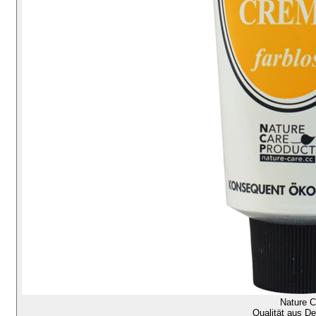
Nature C
Qualität aus D