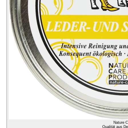
Nature C
Qualität aus D