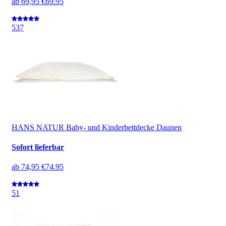
ab
69,95 €
69.95
5
37
HANS NATUR Baby- und Kinderbettdecke Daunen
Sofort lieferbar
ab
74,95 €
74.95
5
1