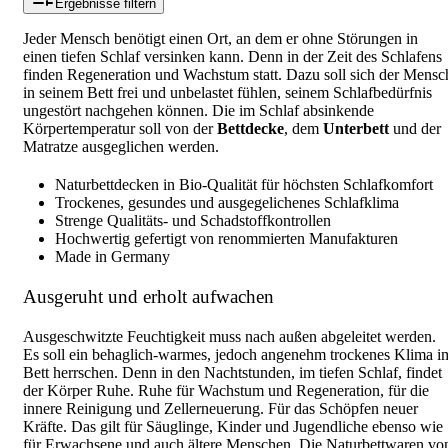
Ergebnisse filtern
Jeder Mensch benötigt einen Ort, an dem er ohne Störungen in
einen tiefen Schlaf versinken kann. Denn in der Zeit des Schlafens
finden Regeneration und Wachstum statt. Dazu soll sich der Mensc
in seinem Bett frei und unbelastet fühlen, seinem Schlafbedürfnis
ungestört nachgehen können. Die im Schlaf absinkende
Körpertemperatur soll von der
Bettdecke
, dem
Unterbett
und der
Matratze ausgeglichen werden.
Naturbettdecken in Bio-Qualität für höchsten Schlafkomfort
Trockenes, gesundes und ausgegelichenes Schlafklima
Strenge Qualitäts- und Schadstoffkontrollen
Hochwertig gefertigt von renommierten Manufakturen
Made in Germany
Ausgeruht und erholt aufwachen
Ausgeschwitzte Feuchtigkeit muss nach außen abgeleitet werden.
Es soll ein behaglich-warmes, jedoch angenehm trockenes Klima i
Bett herrschen. Denn in den Nachtstunden, im tiefen Schlaf, findet
der Körper Ruhe. Ruhe für Wachstum und Regeneration, für die
innere Reinigung und Zellerneuerung. Für das Schöpfen neuer
Kräfte. Das gilt für Säuglinge, Kinder und Jugendliche ebenso wie
für Erwachsene und auch ältere Menschen. Die Naturbettwaren vo