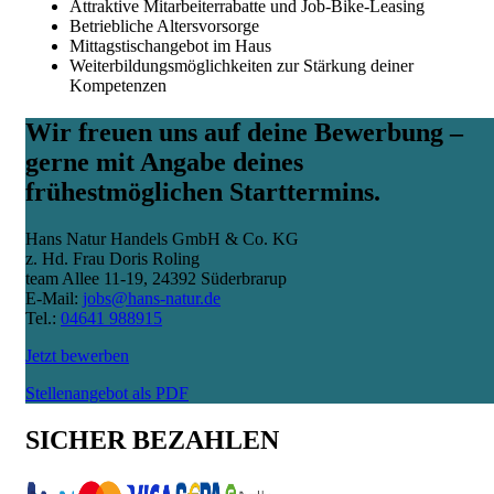
Attraktive Mitarbeiterrabatte und Job-Bike-Leasing
Betriebliche Altersvorsorge
Mittagstischangebot im Haus
Weiterbildungsmöglichkeiten zur Stärkung deiner
Kompetenzen
Wir freuen uns auf deine Bewerbung –
gerne mit Angabe deines
frühestmöglichen Starttermins.
Hans Natur Handels GmbH & Co. KG
z. Hd. Frau Doris Roling
team Allee 11-19, 24392 Süderbrarup
E-Mail:
jobs@hans-natur.de
Tel.:
04641 988915
Jetzt bewerben
Stellenangebot als PDF
SICHER BEZAHLEN