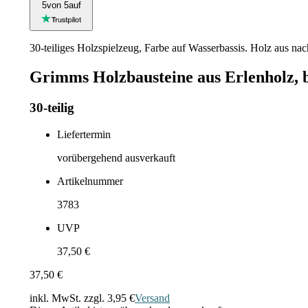
5
von 5
auf
30-teiliges Holzspielzeug, Farbe auf Wasserbassis. Holz aus nachh
Grimms Holzbausteine aus Erlenholz, b
30-teilig
Liefertermin
vorübergehend ausverkauft
Artikelnummer
3783
UVP
37,50 €
37,50 €
inkl. MwSt. zzgl.
3,95 €
Versand