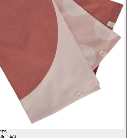
OTS
le (kbA)