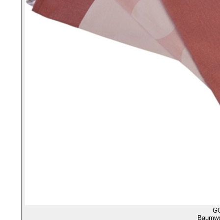
G
Baumwol