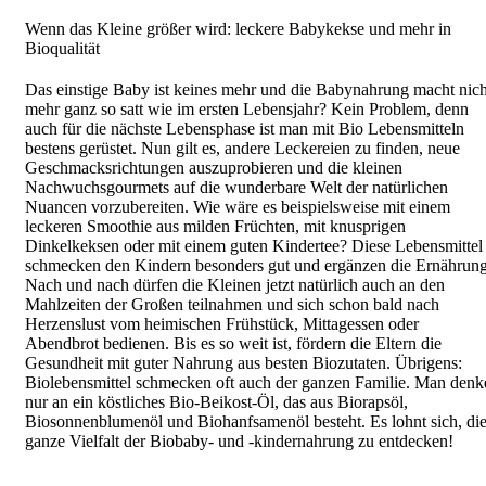
Wenn das Kleine größer wird: leckere Babykekse und mehr in
Bioqualität
Das einstige Baby ist keines mehr und die Babynahrung macht nich
mehr ganz so satt wie im ersten Lebensjahr? Kein Problem, denn
auch für die nächste Lebensphase ist man mit Bio Lebensmitteln
bestens gerüstet. Nun gilt es, andere Leckereien zu finden, neue
Geschmacksrichtungen auszuprobieren und die kleinen
Nachwuchsgourmets auf die wunderbare Welt der natürlichen
Nuancen vorzubereiten. Wie wäre es beispielsweise mit einem
leckeren Smoothie aus milden Früchten, mit knusprigen
Dinkelkeksen oder mit einem guten Kindertee? Diese Lebensmittel
schmecken den Kindern besonders gut und ergänzen die Ernährung
Nach und nach dürfen die Kleinen jetzt natürlich auch an den
Mahlzeiten der Großen teilnahmen und sich schon bald nach
Herzenslust vom heimischen Frühstück, Mittagessen oder
Abendbrot bedienen. Bis es so weit ist, fördern die Eltern die
Gesundheit mit guter Nahrung aus besten Biozutaten. Übrigens:
Biolebensmittel schmecken oft auch der ganzen Familie. Man denk
nur an ein köstliches Bio-Beikost-Öl, das aus Biorapsöl,
Biosonnenblumenöl und Biohanfsamenöl besteht. Es lohnt sich, di
ganze Vielfalt der Biobaby- und -kindernahrung zu entdecken!