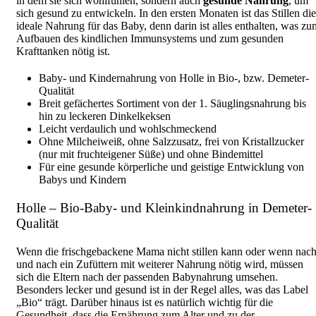
in dem sie sich wohlfühlen, sondern auch
gesunde Nahrung
, um
sich gesund zu entwickeln. In den ersten Monaten ist das Stillen die
ideale Nahrung für das Baby, denn darin ist alles enthalten, was zu
Aufbauen des kindlichen Immunsystems und zum gesunden
Krafttanken nötig ist.
Baby- und Kindernahrung von Holle in Bio-, bzw. Demeter-
Qualität
Breit gefächertes Sortiment von der 1. Säuglingsnahrung bis
hin zu leckeren Dinkelkeksen
Leicht verdaulich und wohlschmeckend
Ohne Milcheiweiß, ohne Salzzusatz, frei von Kristallzucker
(nur mit fruchteigener Süße) und ohne Bindemittel
Für eine gesunde körperliche und geistige Entwicklung von
Babys und Kindern
Holle – Bio-Baby- und Kleinkindnahrung in Demeter-
Qualität
Wenn die frischgebackene Mama nicht stillen kann oder wenn nac
und nach ein Zufüttern mit weiterer Nahrung nötig wird, müssen
sich die Eltern nach der passenden Babynahrung umsehen.
Besonders lecker und gesund ist in der Regel alles, was das Label
„Bio“ trägt. Darüber hinaus ist es natürlich wichtig für die
Gesundheit, dass die Ernährung zum Alter und zu der