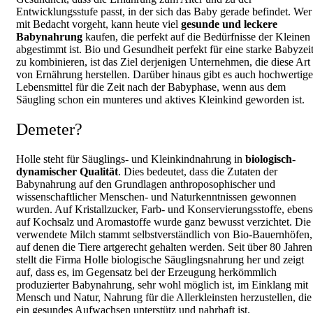
Entwicklungsstufe passt, in der sich das Baby gerade befindet. Wer
mit Bedacht vorgeht, kann heute viel
gesunde und leckere
Babynahrung
kaufen, die perfekt auf die Bedürfnisse der Kleinen
abgestimmt ist. Bio und Gesundheit perfekt für eine starke Babyzei
zu kombinieren, ist das Ziel derjenigen Unternehmen, die diese Art
von Ernährung herstellen. Darüber hinaus gibt es auch hochwertige
Lebensmittel für die Zeit nach der Babyphase, wenn aus dem
Säugling schon ein munteres und aktives Kleinkind geworden ist.
Demeter?
Holle steht für Säuglings- und Kleinkindnahrung in
biologisch-
dynamischer Qualität
. Dies bedeutet, dass die Zutaten der
Babynahrung auf den Grundlagen anthroposophischer und
wissenschaftlicher Menschen- und Naturkenntnissen gewonnen
wurden. Auf Kristallzucker, Farb- und Konservierungsstoffe, eben
auf Kochsalz und Aromastoffe wurde ganz bewusst verzichtet. Die
verwendete Milch stammt selbstverständlich von Bio-Bauernhöfen,
auf denen die Tiere artgerecht gehalten werden. Seit über 80 Jahren
stellt die Firma Holle biologische Säuglingsnahrung her und zeigt
auf, dass es, im Gegensatz bei der Erzeugung herkömmlich
produzierter Babynahrung, sehr wohl möglich ist, im Einklang mit
Mensch und Natur, Nahrung für die Allerkleinsten herzustellen, die
ein gesundes Aufwachsen unterstütz und nahrhaft ist.