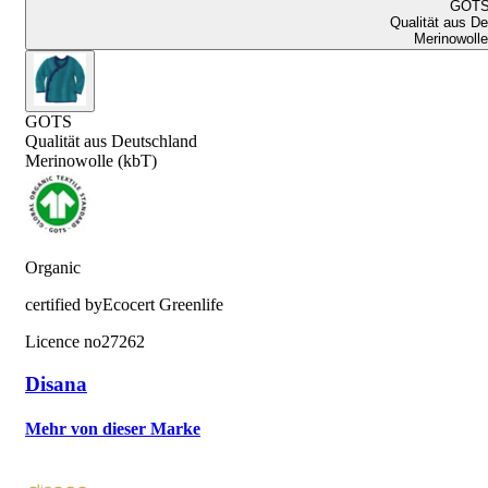
GOT
Qualität aus D
Merinowolle
GOTS
Qualität aus Deutschland
Merinowolle (kbT)
Organic
certified by
Ecocert Greenlife
Licence no
27262
Disana
Mehr von dieser Marke