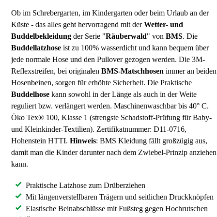
Ob im Schrebergarten, im Kindergarten oder beim Urlaub an der
Küste - das alles geht hervorragend mit der
Wetter- und
Buddelbekleidung
der Serie "
Räuberwald
" von
BMS
. Die
Buddellatzhose
ist zu 100% wasserdicht und kann bequem über
jede normale Hose und den Pullover gezogen werden. Die 3M-
Reflexstreifen, bei originalen
BMS-Matschhosen
immer an beiden
Hosenbeinen, sorgen für erhöhte Sicherheit. Die Praktische
Buddelhose
kann sowohl in der Länge als auch in der Weite
reguliert bzw. verlängert werden. Maschinenwaschbar bis 40° C.
Öko Tex® 100, Klasse 1 (strengste Schadstoff-Prüfung für Baby-
und Kleinkinder-Textilien). Zertifikatnummer: D11-0716,
Hohenstein HTTI.
Hinweis
: BMS Kleidung fällt großzügig aus,
damit man die Kinder darunter nach dem Zwiebel-Prinzip anziehen
kann.
Praktische Latzhose zum Drüberziehen
Mit längenverstellbaren Trägern und seitlichen Druckknöpfen
Elastische Beinabschlüsse mit Fußsteg gegen Hochrutschen