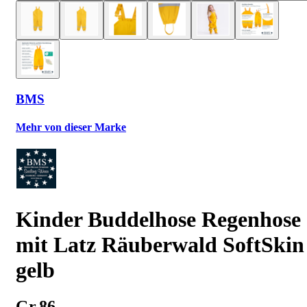
BMS
Mehr von dieser Marke
Kinder Buddelhose Regenhose
mit Latz Räuberwald SoftSkin
gelb
Gr.86