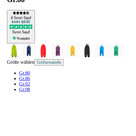
4
.5
von 5
auf
5
von 5
auf
Größe wählen
Größentabelle
Gr.80
Gr.86
Gr.92
Gr.98