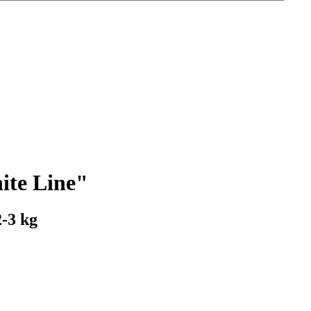
hite Line"
2-3 kg