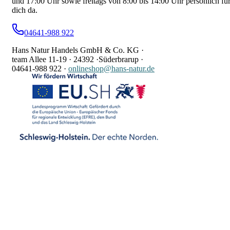
und 17:00 Uhr sowie freitags von 8:00 bis 14:00 Uhr persönlich fü
dich da.
04641-988 922
Hans Natur Handels GmbH & Co. KG ·
team Allee 11-19 ·
24392 ·
Süderbrarup ·
04641-988 922
·
onlineshop@hans-natur.de