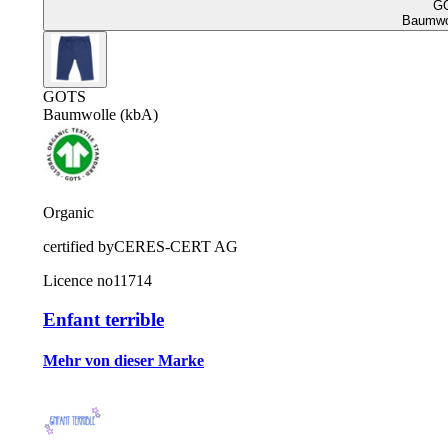
G
Baumwol
GOTS
Baumwolle (kbA)
Organic
certified by
CERES-CERT AG
Licence no
11714
Enfant terrible
Mehr von dieser Marke