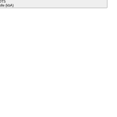
OTS
le (kbA)