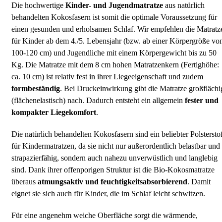
Die hochwertige
Kinder- und Jugendmatratze
aus natürlich
behandelten Kokosfasern ist somit die optimale Voraussetzung für
einen gesunden und erholsamen Schlaf. Wir empfehlen die Matratz
für Kinder ab dem 4./5. Lebensjahr (bzw. ab einer Körpergröße vo
100-120 cm) und Jugendliche mit einem Körpergewicht bis zu 50
Kg. Die Matratze mit dem 8 cm hohen Matratzenkern (Fertighöhe:
ca. 10 cm) ist relativ fest in ihrer Liegeeigenschaft und zudem
formbeständig
. Bei Druckeinwirkung gibt die Matratze großflächi
(flächenelastisch) nach. Dadurch entsteht ein allgemein
fester und
kompakter
Liegekomfort
.
Die natürlich behandelten Kokosfasern sind ein beliebter Polstersto
für Kindermatratzen, da sie nicht nur außerordentlich belastbar und
strapazierfähig, sondern auch nahezu unverwüstlich und langlebig
sind. Dank ihrer offenporigen Struktur ist die Bio-Kokosmatratze
überaus
atmungsaktiv und feuchtigkeitsabsorbierend
. Damit
eignet sie sich auch für Kinder, die im Schlaf leicht schwitzen.
Für eine angenehm weiche Oberfläche sorgt die wärmende,