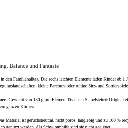
ung, Balance und Fantasie
n den Familienalltag. Die sechs leichten Elemente laden Kinder ab 1 Jah
ungslandschaften, kleine Parcours oder ruhige Sitz- und Sortierspiele
einem Gewicht von 180 g pro Element lässt sich Stapelstein® Original 
 dem ganzen Körper.
s Material ist geruchsneutral, nicht porös, langlebig und zu 100 % rec
h genutzt werden. Als Schwimmhilfe sind sie nicht geeignet.