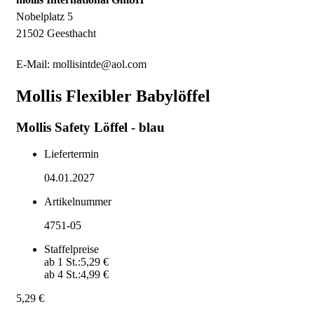
Nobelplatz 5
21502 Geesthacht
E-Mail: mollisintde@aol.com
Mollis Flexibler Babylöffel
Mollis Safety Löffel - blau
Liefertermin
04.01.2027
Artikelnummer
4751-05
Staffelpreise
ab
1
St.:
5,29 €
ab
4
St.:
4,99 €
5,29 €