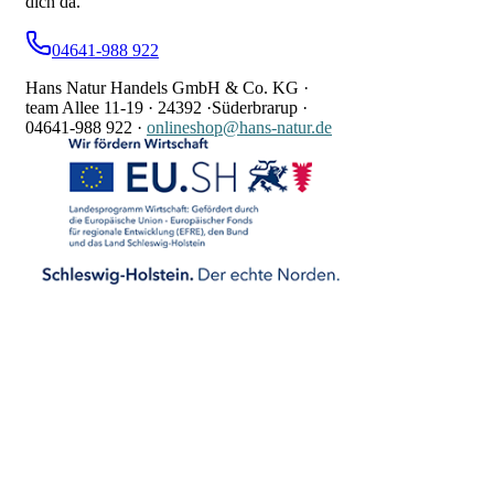
dich da.
04641-988 922
Hans Natur Handels GmbH & Co. KG ·
team Allee 11-19 ·
24392 ·
Süderbrarup ·
04641-988 922
·
onlineshop@hans-natur.de