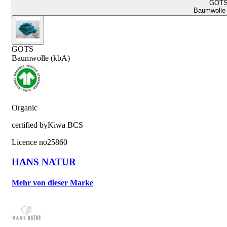
GOT
Baumwolle 
GOTS
Baumwolle (kbA)
Organic
certified by
Kiwa BCS
Licence no
25860
HANS NATUR
Mehr von dieser Marke