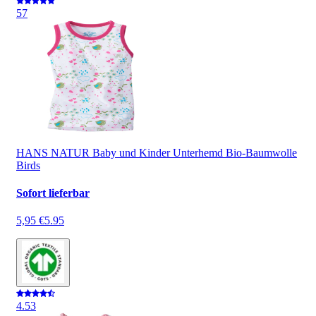
5
7
HANS NATUR Baby und Kinder Unterhemd Bio-Baumwolle
Birds
Sofort lieferbar
5,95 €
5.95
4.5
3