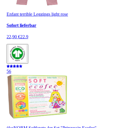
Enfant terrible Leggings light rose
Sofort lieferbar
22,90 €
22.9
5
6
ökoNORM Softknete 4er Set "Prinzessin Ecofee"