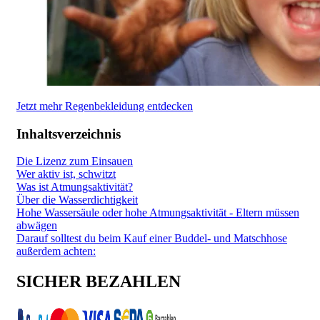
Jetzt mehr Regenbekleidung entdecken
Inhaltsverzeichnis
Die Lizenz zum Einsauen
Wer aktiv ist, schwitzt
Was ist Atmungsaktivität?
Über die Wasserdichtigkeit
Hohe Wassersäule oder hohe Atmungsaktivität - Eltern müssen
abwägen
Darauf solltest du beim Kauf einer Buddel- und Matschhose
außerdem achten:
SICHER BEZAHLEN