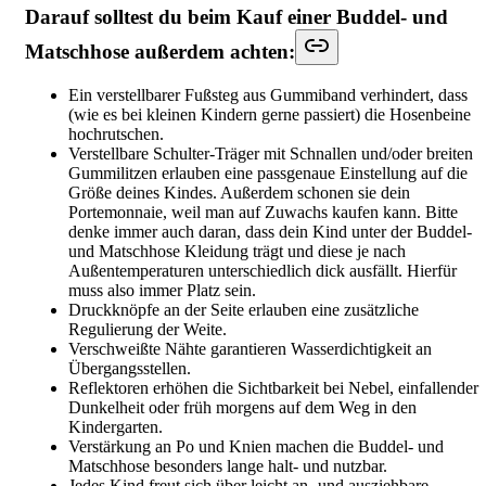
Darauf solltest du beim Kauf einer Buddel- und
Matschhose außerdem achten:
Ein verstellbarer Fußsteg aus Gummiband verhindert, dass
(wie es bei kleinen Kindern gerne passiert) die Hosenbeine
hochrutschen.
Verstellbare Schulter-Träger mit Schnallen und/oder breiten
Gummilitzen erlauben eine passgenaue Einstellung auf die
Größe deines Kindes. Außerdem schonen sie dein
Portemonnaie, weil man auf Zuwachs kaufen kann. Bitte
denke immer auch daran, dass dein Kind unter der Buddel-
und Matschhose Kleidung trägt und diese je nach
Außentemperaturen unterschiedlich dick ausfällt. Hierfür
muss also immer Platz sein.
Druckknöpfe an der Seite erlauben eine zusätzliche
Regulierung der Weite.
Verschweißte Nähte garantieren Wasserdichtigkeit an
Übergangsstellen.
Reflektoren erhöhen die Sichtbarkeit bei Nebel, einfallender
Dunkelheit oder früh morgens auf dem Weg in den
Kindergarten.
Verstärkung an Po und Knien machen die Buddel- und
Matschhose besonders lange halt- und nutzbar.
Jedes Kind freut sich über leicht an- und ausziehbare