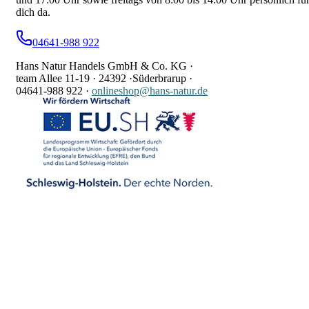
dich da.
04641-988 922
Hans Natur Handels GmbH & Co. KG ·
team Allee 11-19 ·
24392 ·
Süderbrarup ·
04641-988 922
·
onlineshop@hans-natur.de