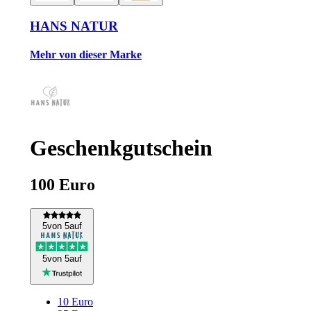
HANS NATUR
Mehr von dieser Marke
Geschenkgutschein
100 Euro
5
von 5
auf
5
von 5
auf
10 Euro