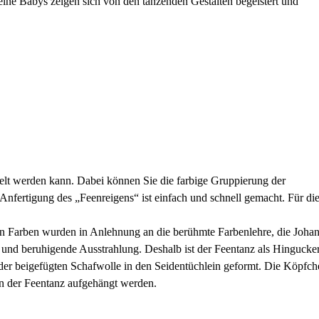
e Babys zeigen sich von den tanzenden Gestalten begeistert und
telt werden kann. Dabei können Sie die farbige Gruppierung der
 Anfertigung des „Feenreigens“ ist einfach und schnell gemacht. Für di
eren Farben wurden in Anlehnung an die berühmte Farbenlehre, die Joha
e und beruhigende Ausstrahlung. Deshalb ist der Feentanz als Hingucker
der beigefügten Schafwolle in den Seidentüchlein geformt. Die Köpfch
n der Feentanz aufgehängt werden.