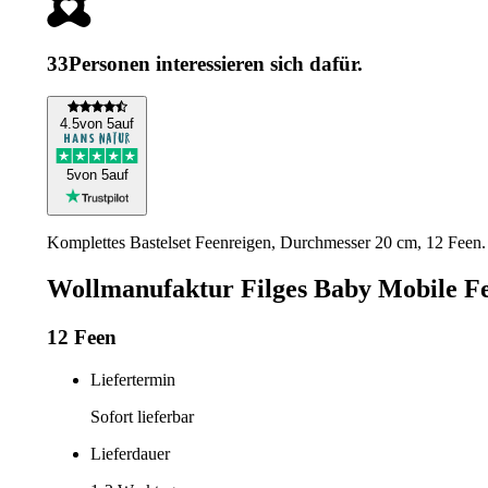
33
Personen interessieren sich dafür.
4
.5
von 5
auf
5
von 5
auf
Komplettes Bastelset Feenreigen, Durchmesser 20 cm, 12 Feen.
Wollmanufaktur Filges Baby Mobile Fe
12 Feen
Liefertermin
Sofort lieferbar
Lieferdauer