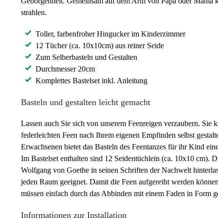
Geborgenheit. Gemeinsam auf dem Arm von Papa oder Mama könn
strahlen.
Toller, farbenfroher Hingucker im Kinderzimmer
12 Tücher (ca. 10x10cm) aus reiner Seide
Zum Selberbasteln und Gestalten
Durchmesser 20cm
Komplettes Bastelset inkl. Anleitung
Basteln und gestalten leicht gemacht
Lassen auch Sie sich von unserem Feenreigen verzaubern. Sie kö
federleichten Feen nach Ihrem eigenen Empfinden selbst gestalte
Erwachsenen bietet das Basteln des Feentanzes für ihr Kind ein
Im Bastelset enthalten sind 12 Seidentüchlein (ca. 10x10 cm). 
Wolfgang von Goethe in seinen Schriften der Nachwelt hinterlas
jeden Raum geeignet. Damit die Feen aufgereiht werden können,
müssen einfach durch das Abbinden mit einem Faden in Form g
Informationen zur Installation