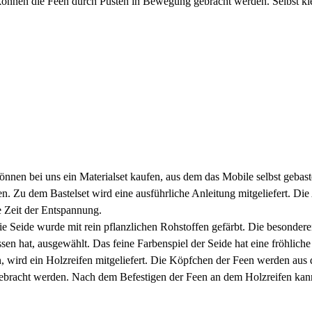
en die Feen durch Pusten in Bewegung gebracht werden. Selbst klein
nnen bei uns ein Materialset kaufen, aus dem das Mobile selbst gebas
n. Zu dem Bastelset wird eine ausführliche Anleitung mitgeliefert. Die
e Zeit der Entspannung.
Die Seide wurde mit rein pflanzlichen Rohstoffen gefärbt. Die besond
sen hat, ausgewählt. Das feine Farbenspiel der Seide hat eine fröhlich
 wird ein Holzreifen mitgeliefert. Die Köpfchen der Feen werden aus 
ebracht werden. Nach dem Befestigen der Feen an dem Holzreifen kan